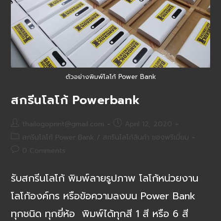
ตัวอย่างพิมพ์โลโก้ Power Bank
สกรีนโลโก้ Powerbank
Post
Post
thailogoprint@gmail.com
April 12, 2020
author:
published:
Post
สกรีนโลโก้ Power Bank
/
สกรีนโลโก้สินค้า ของพรีเมี่ยม​
category:
Post
0 Comments
comments:
รับสกรีนโลโก้ พิมพ์ลายรูปภาพ โลโก้หน่วยงาน
โลโก้องค์กร หรือข้อความลงบน Power Bank
ทุกชนิด ทุกยี่ห้อ พิมพ์ได้ทุกสี 1 สี หรือ 6 สี