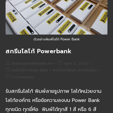
ตัวอย่างพิมพ์โลโก้ Power Bank
สกรีนโลโก้ Powerbank
Post
Post
thailogoprint@gmail.com
April 12, 2020
author:
published:
Post
สกรีนโลโก้ Power Bank
/
สกรีนโลโก้สินค้า ของพรีเมี่ยม​
category:
Post
0 Comments
comments:
รับสกรีนโลโก้ พิมพ์ลายรูปภาพ โลโก้หน่วยงาน
โลโก้องค์กร หรือข้อความลงบน Power Bank
ทุกชนิด ทุกยี่ห้อ พิมพ์ได้ทุกสี 1 สี หรือ 6 สี